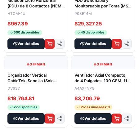
Multicontacto Horizontal
PDU Switchable y
(PDU) de 8 Contactos (NEMA
Monitoreable por Toma (MS)
5-15R) Rack 19" 1UR. Voltaje
para Distribución de Energía,
HTCM-1U
P08E14M
Enchuf
$957.39
$29,327.25
500 disponibles
45 disponibles
Ver detalles
Ver detalles
HOFFMAN
HOFFMAN
Organizador Vertical
Ventilador Axial Compacto,
CableTek, Sencillo (Solo
de 4 Pulgadas, 100 CFM, 115
Frontal), Para Rack Abierto de
Vca, De Acero, Color Negr
DV6S7
A4AXFNPG
45
$19,764.81
$3,706.79
27 disponibles
Pocas unidades: 8
Ver detalles
Ver detalles