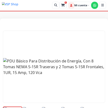
0
Mi cue