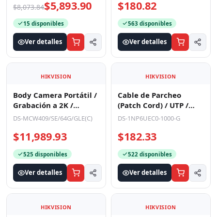
$5,893.90
$180.82
Cámaras Bala c
$8,073.84
15 disponibles
563 disponibles
Ver detalles
Ver detalles
HIKVISION
HIKVISION
Body Camera Portátil /
Cable de Parcheo
Grabación a 2K /
(Patch Cord) / UTP /
Pantalla 2.4" LCD / IP68
Cat. 6 (24 AWG) / 10
DS-MCW409/SE/64G/GLE(C)
DS-1NP6UEC0-1000-G
/ H.265 / 64GB
Metros (32.81 Pies) /
$11,989.93
$182.33
525 disponibles
522 disponibles
Ver detalles
Ver detalles
HIKVISION
HIKVISION