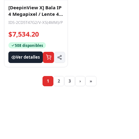
[DeepinView X] Bala IP
4 Megapixel / Lente 4
mm / 80 mts IR EXIR /
IDS-2CD5T47G2/V-XS(4MM)/P
DeepinView /
$7,534.20
508 disponibles
Ver detalles
1
2
3
›
»