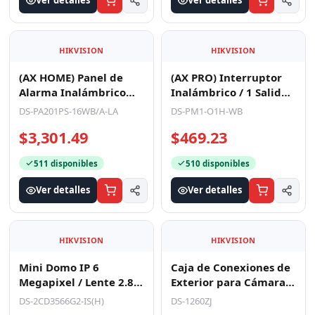
Ver detalles
Ver detalles
HIKVISION
HIKVISION
(AX HOME) Panel de
(AX PRO) Interruptor
Alarma Inalámbrico
Inalámbrico / 1 Salida
Hikvision / Soporta 16
de Relevador de 100 a
DS-PA201PS-16WB/A-LA
DS-PM1-O1H-WB
Zonas / Conexión Wi
240 VCA (Max.
$3,301.49
$469.23
511 disponibles
510 disponibles
Ver detalles
Ver detalles
HIKVISION
HIKVISION
Mini Domo IP 6
Caja de Conexiones de
Megapixel / Lente 2.8
Exterior para Cámaras
mm / 30mts IR EXIR /
Tipo Bala / IP66
DS-2CD3566G2-IS(H)
DS-1260ZJ
Micrófono Integrado /