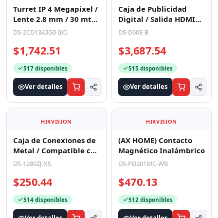
Turret IP 4 Megapixel /
Caja de Publicidad
Lente 2.8 mm / 30 mts
Digital / Salida HDMI
IR / WDR 120 dB /
Compatible con
DS-2CD1343G0-I(C)
DS-D60E-B
Exterior IP67 /
Monitor Convencional /
$1,742.51
$3,687.54
2
517 disponibles
515 disponibles
Ver detalles
Ver detalles
HIKVISION
HIKVISION
Caja de Conexiones de
(AX HOME) Contacto
Metal / Compatible con
Magnético Inalámbrico
DS-2CD20XX, B8-
DS-1280ZJ-XS
DS-PD201MC-WB
TURBOGXX, THC-B120-X
$250.44
$470.13
514 disponibles
512 disponibles