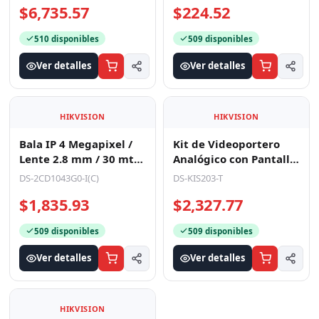
$6,735.57
$224.52
510 disponibles
509 disponibles
Ver detalles
Ver detalles
HIKVISION
HIKVISION
Bala IP 4 Megapixel /
Kit de Videoportero
Lente 2.8 mm / 30 mts
Analógico con Pantalla
IR / WDR 120 dB /
LCD a Color de 7" /
DS-2CD1043G0-I(C)
DS-KIS203-T
Exterior IP67 / Hi
Frente de Calle p
$1,835.93
$2,327.77
509 disponibles
509 disponibles
Ver detalles
Ver detalles
HIKVISION