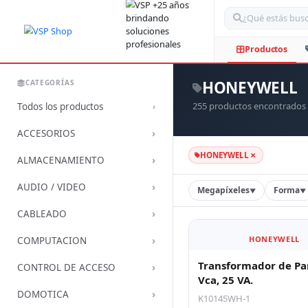
Bus
HONEYWELL
CATEGORÍAS
255 productos encontrados
Todos los productos
›
›
ACCESORIOS
×
HONEYWELL
›
ALMACENAMIENTO
›
AUDIO / VIDEO
Megapíxeles
Forma
▼
▼
›
CABLEADO
›
HONEYWELL
COMPUTACION
Transformador de Pa
›
CONTROL DE ACCESO
Vca, 25 VA.
›
DOMOTICA
K10145WH-1