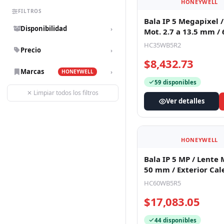
HONEYWELL
FILTROS
Bala IP 5 Megapixel 
Disponibilidad
›
Mot. 2.7 a 13.5 mm /
IR / Ultra Baja Ilumi
HC35WB5R2
Precio
›
$8,432.73
Marcas
›
HONEYWELL
59 disponibles
✕ Limpiar todos los filtros
Ver detalles
HONEYWELL
Bala IP 5 MP / Lente 
50 mm / Exterior Cal
Integrado / IR 60 m /
HC60WB5R5
$17,083.05
44 disponibles