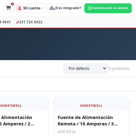
0
Mi cuenta
s Profesionales
373 734 9841
331 724 8432
15 productos
HONEYWELL
HONEYWELL
 Alimentación
Fuente de Alimentación
6 Amperes / 2
Remota / 10 Amperes / 3
 5 Salidas NAC o
Entradas / 7 Salidas NAC o
HPF-PS10