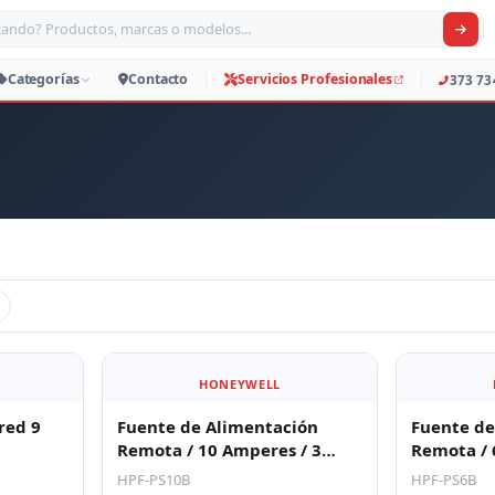
car productos, marcas o modelos
Productos
Categorías
Contacto
Servicio
HONEYWELL
red 9
Fuente de Alimentación
Fuente de
Remota / 10 Amperes / 3
Remota / 
Entradas / 7 Salidas NAC o
Entradas /
HPF-PS10B
HPF-PS6B