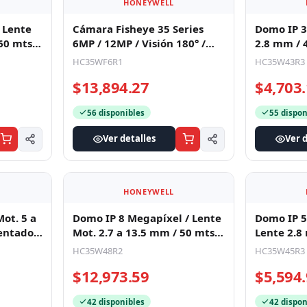
HONEYWELL
/ Lente
Cámara Fisheye 35 Series
Domo IP 3
 60 mts
6MP / 12MP / Visión 180° /
2.8 mm / 40 
na
WDR 120 dB / IR 20 mts / IP6
Baja Ilum
HC35WF6R1
HC35W43R3
$13,894.27
$4,703
56 disponibles
55 dispon
Ver detalles
Ver d
HONEYWELL
Mot. 5 a
Domo IP 8 Megapíxel / Lente
Domo IP 5
entador
Mot. 2.7 a 13.5 mm / 50 mts
Lente 2.8
IR / Ultra Baja Ilumina
HC35W48R2
HC35W45R3
$12,973.59
$5,594
42 disponibles
42 dispon