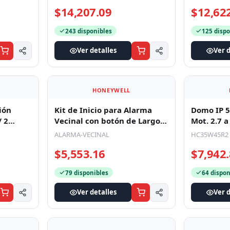
Auxili
Auxilia
$14,207.09
$12,62
243 disponibles
125 dispo
Ver detalles
Ver d
HONEYWELL
ión
Kit de Inicio para Alarma
Domo IP 5
 2
Vecinal con botón de Largo
Mot. 2.7 
NAC o
Alcance
IR / Ultra
ALARMA-VECINAL
HC35W45R2
$5,553.16
$7,942
79 disponibles
64 dispon
Ver detalles
Ver d