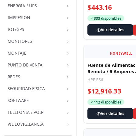
$443.16
›
ENERGIA / UPS
›
IMPRESION
333 disponibles
›
IOT/GPS
Ver detalles
›
MONITORES
›
MONTAJE
HONEYWELL
›
Fuente de Alimentac
PUNTO DE VENTA
Remota / 6 Amperes /
›
REDES
Entradas / 5 Salidas 
HPF-PS6
Auxilia
›
SEGURIDAD FISICA
$12,916.33
›
SOFTWARE
112 disponibles
›
TELEFONIA / VOIP
Ver detalles
›
VIDEOVIGILANCIA