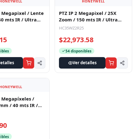
HONEYWELL
HONEYWELL
 Megapixel / Lente
PTZ IP 2 Megapixel / 25X
mts IR / Ultra
Zoom / 150 mts IR / Ultra
inación / NDAA
Baja Iluminación / H.265 / IA
HC35WZ2R25
.15
$22,973.58
ibles
54 disponibles
etalles
Ver detalles
HONEYWELL
 Megapíxeles /
 mm / 40 mts IR /
Ultra Baja Iluminación / NDA
.90
ibles