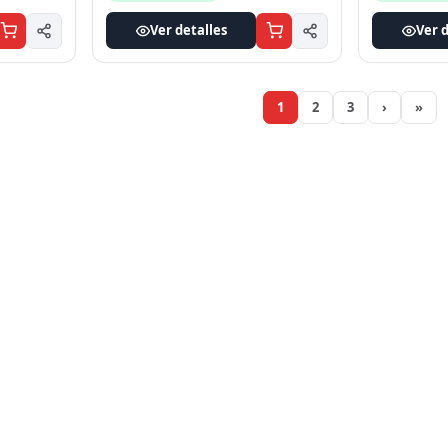
Ver detalles
Ver d
1
2
3
›
»