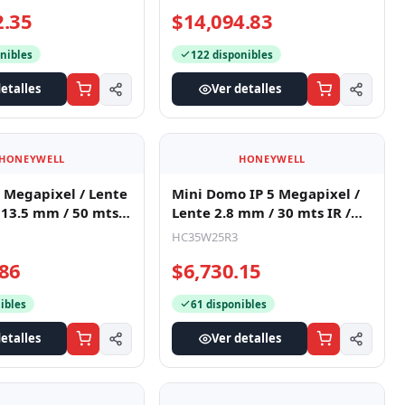
Auxili
2.35
$14,094.83
nibles
122 disponibles
etalles
Ver detalles
HONEYWELL
HONEYWELL
 Megapixel / Lente
Mini Domo IP 5 Megapixel /
a 13.5 mm / 50 mts
Lente 2.8 mm / 30 mts IR /
 Baja Iluminac
Ultra Baja Iluminación / N
HC35W25R3
.86
$6,730.15
ibles
61 disponibles
etalles
Ver detalles