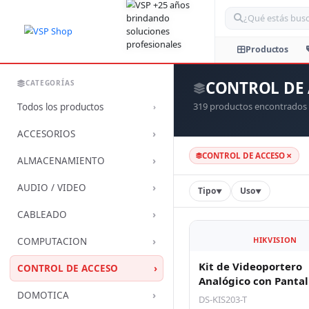
Bus
CONTROL DE
CATEGORÍAS
319 productos encontrados
Todos los productos
›
›
ACCESORIOS
×
CONTROL DE ACCESO
›
ALMACENAMIENTO
›
AUDIO / VIDEO
Tipo
Uso
▼
▼
›
CABLEADO
›
COMPUTACION
›
CONTROL DE ACCESO
HIKVISION
›
DOMOTICA