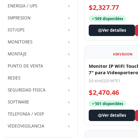
Kit de Videoportero
›
ENERGIA / UPS
Analógico con Pantal
Color de 7" / Frente 
›
IMPRESION
DS-KIS203-T
p
$2,327.77
›
IOT/GPS
509 disponibles
›
MONITORES
Ver detalles
›
MONTAJE
›
PUNTO DE VENTA
›
REDES
›
SEGURIDAD FISICA
HIKVISION
›
SOFTWARE
Monitor IP WiFi Touc
›
TELEFONIA / VOIP
7" para Videoportero 
Vídeo en Vivo / PoE E
DS-KH6320-WTE1
›
VIDEOVIGILANCIA