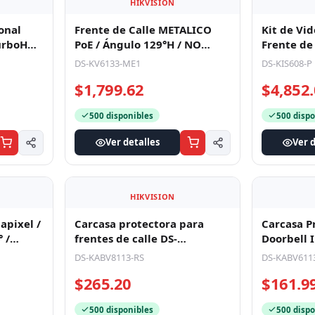
$2,240.52
$2,705
501 disponibles
501 dispo
Ver detalles
Ver d
HIKVISION
Frente de Calle METALICO
Kit de Vid
PoE / Ángulo 129°H / NO
Frente de 
onal
requiere Monitor / PoE
/ 2MP / Le
urboHD /
DS-KV6133-ME1
DS-KIS608-P
Estandar
1 Meg
$1,799.62
$4,852
500 disponibles
500 dispo