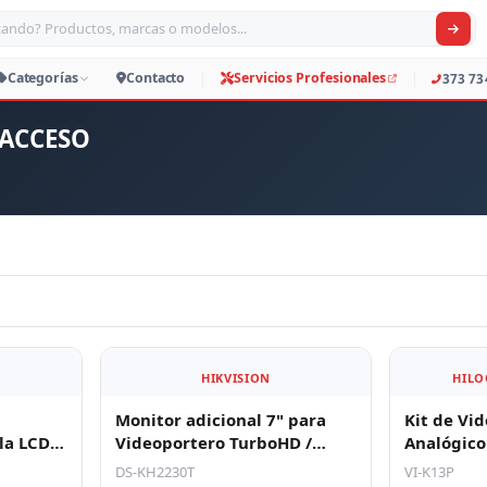
car productos, marcas o modelos
Productos
Categorías
Contacto
Servicio
 ACCESO
HIKVISION
HILO