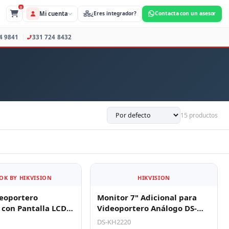
0
Mi cuenta
s Profesionales
373 734 9841
331 724 8432
15 productos
OK BY HIKVISION
HIKVISION