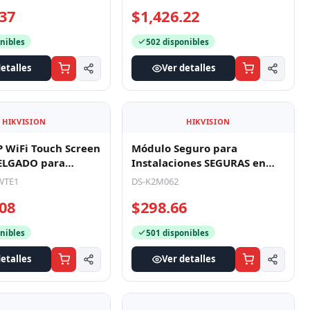
deoportero
Monitor 7" Adicional para
 con Pantalla LCD a
Videoportero Análogo DS-
" / Frente de Calle
KIS202 / DS-KIS203
DS-KH2220
.37
$1,426.22
nibles
502 disponibles
etalles
Ver detalles
HIKVISION
HIKVISION
Módulo Seguro para
Instalaciones SEGURAS en
P WiFi Touch Screen
Controles de Acceso
DELGADO para
DS-K2M062
HIKVISION / Comp
ro IP / Vídeo en Vi
WTE1