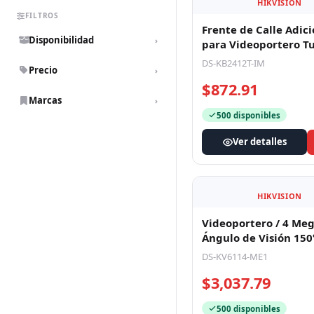
$2,470.46
FILTROS
Disponibilidad
501 disponibles
›
Ver detalles
Precio
›
Marcas
›
HIKVISION
Frente de Calle Adici
para Videoportero T
4 Hilos / Resolución 
DS-KB2412T-IM
$872.91
500 disponibles