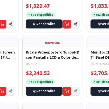
Monitor adicional 7" para
Kit de Vi
la LCD a
Videoportero TurboHD /
Analógico
de Calle
Botónes Mecanicos /
Color de 7
DS-KH2230T
VI-K13P
Compatible
p
$1,029.47
$1,833
504 disponibles
502 dispo
Ver detalles
Ver d
HIKVISION
h Screen
Kit de Videoportero TurboHD
IP /
con Pantalla LCD a Color de
Monitor I
stá
7" / Frente de Calle par
7" Bisel 
DS-KIS213
Videoporte
DS-KH6350-