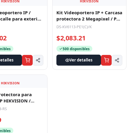
.08
$298.66
nibles
501 disponibles
etalles
Ver detalles
HIKVISION
HIKVISION
eoportero IP /
Kit Videoportero IP + Carcasa
calle para exterior
protectora 2 Megapixel / PoE
ctor de Tarjeta
Estandar / IP65 / A
DS-KV6113-PE1(C)/K
.02
$2,083.21
nibles
500 disponibles