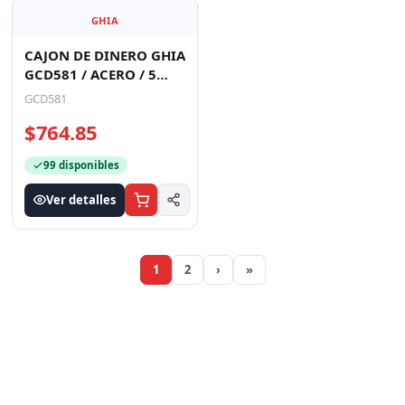
GHIA
CAJON DE DINERO GHIA
GCD581 / ACERO / 5
BILLETES / 8 MONEDAS /
GCD581
RJ11 / NEGRO
$764.85
99 disponibles
Ver detalles
1
2
›
»