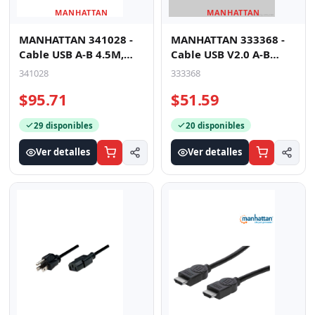
MANHATTAN
MANHATTAN
MANHATTAN 341028 -
MANHATTAN 333368 -
Cable USB A-B 4.5M,
Cable USB V2.0 A-B
Gris
1.8M, Negro
341028
333368
$95.71
$51.59
29 disponibles
20 disponibles
Ver detalles
Ver detalles