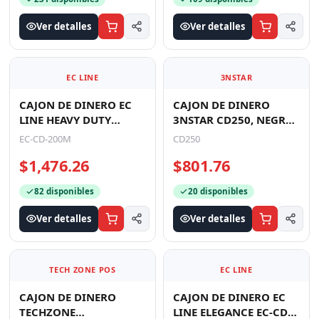
Ver detalles
Ver detalles
EC LINE
3NSTAR
CAJON DE DINERO EC
CAJON DE DINERO
LINE HEAVY DUTY
3NSTAR CD250, NEGRO,
METALICO EC-CD-200M,
COMPARTIMIENTOS 4
EC-CD-200M
CD250
NEGRO,
BILLETES - 8 MONEDAS
$1,476.26
$801.76
COMPARTIMENTOS 5
82 disponibles
20 disponibles
Ver detalles
Ver detalles
TECH ZONE POS
EC LINE
CAJON DE DINERO
CAJON DE DINERO EC
TECHZONE
LINE ELEGANCE EC-CD-