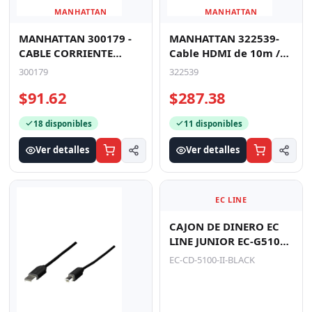
MANHATTAN
MANHATTAN
MANHATTAN 300179 -
MANHATTAN 322539-
CABLE CORRIENTE
Cable HDMI de 10m /
CPU/MON-PARED 1.8M
Alta Velocidad / Macho
300179
322539
a macho / Blindado /
$91.62
$287.38
18 disponibles
11 disponibles
Ver detalles
Ver detalles
EC LINE
CAJON DE DINERO EC
LINE JUNIOR EC-G5100-
II, NEGRO,
EC-CD-5100-II-BLACK
COMPARTIMENTOS 4
BILLETES - 8