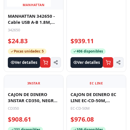
MANHATTAN
MANHATTAN 342650 -
Cable USB A-B 1.8M,
Negro Economico
342650
$24.83
$939.11
Pocas unidades: 5
406 disponibles
Ver detalles
Ver detalles
3NSTAR
EC LINE
CAJON DE DINERO
CAJON DE DINERO EC
3NSTAR CD350, NEGRO,
LINE EC-CD-50M,
COMPARTIMIENTOS 5
NEGRO,
CD350
EC-CD-50M
BILLETES - 8 MONEDAS,
COMPARTIMENTOS 4
$908.61
$976.08
RAN
BILLETES - 8 MONEDAS,
231 disponibles
109 disponibles