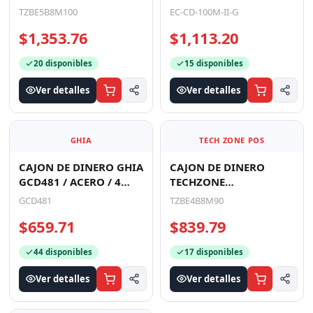
TZBE5B8M100,
100M-II-G, NEGRO,
TZBE5B8M100
EC-CD-100M-II-G
COMPARTIMENTO, 5
COMPARTIMIENTOS 5
$1,353.76
$1,113.20
BILLETES, 8 MONEDAS,
BILLE
REMO
20 disponibles
15 disponibles
Ver detalles
Ver detalles
GHIA
TECH ZONE POS
CAJON DE DINERO GHIA
CAJON DE DINERO
GCD481 / ACERO / 4
TECHZONE
BILLETES / 8 MONEDAS /
TZBE4B8M90,
GCD481
TZBE4B8M90
RJ11 / NEGRO
COMPARTIMENTO, 4
$659.71
$839.79
BILLETES, 8 MONEDAS,
REMO
44 disponibles
17 disponibles
Ver detalles
Ver detalles