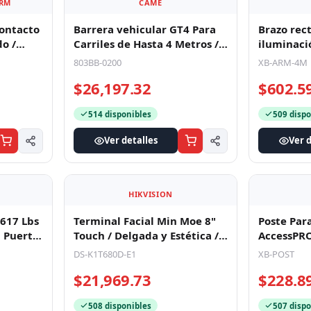
ARM
CAME
Contacto
Barrera vehicular GT4 Para
Brazo rec
do /
Carriles de Hasta 4 Metros /
iluminaci
o y Cer
Tiempo de Apertura 4 Seg
XBF4M
803BB-0200
XB-ARM-4M
$26,197.32
$602.5
514 disponibles
509 dispo
Ver detalles
Ver d
HIKVISION
617 Lbs
Terminal Facial Min Moe 8"
Poste Par
n Puerta
Touch / Delgada y Estética /
AccessPRO
 Cer
PoE / 100,000 rostros /
Todas Las
DS-K1T680D-E1
XB-POST
$21,969.73
$228.8
508 disponibles
507 dispo