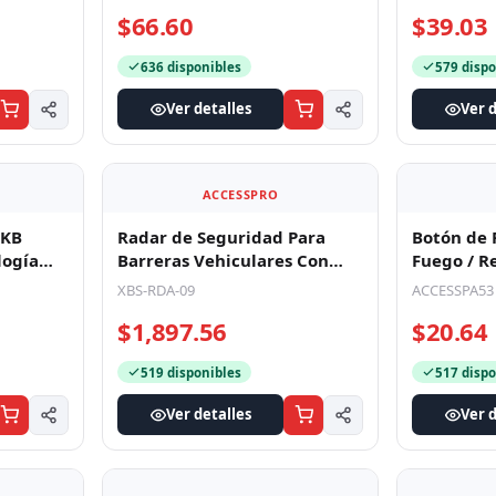
$66.60
$39.03
636 disponibles
579 dispo
Ver detalles
Ver d
ACCESSPRO
8KB
Radar de Seguridad Para
Botón de 
logía
Barreras Vehiculares Con
Fuego / R
 /
Conexión BLUETOOTH / Ideal
con Llave
XBS-RDA-09
ACCESSPA53
para
Compact
$1,897.56
$20.64
519 disponibles
517 dispo
Ver detalles
Ver d