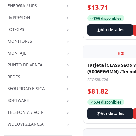
$13.71
›
ENERGIA / UPS
›
IMPRESION
866 disponibles
›
IOT/GPS
Ver detalles
›
MONITORES
›
MONTAJE
HID
›
Tarjeta iCLASS SEOS 
PUNTO DE VENTA
(5006PGGMN) /Tecno
›
REDES
SEGURA, NO Clonable)
SEOS8KC26
Garantía
›
SEGURIDAD FISICA
$81.82
›
SOFTWARE
534 disponibles
›
TELEFONIA / VOIP
Ver detalles
›
VIDEOVIGILANCIA