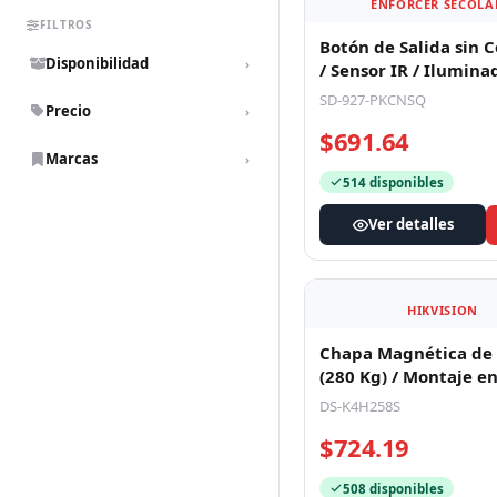
ENFORCER SECOL
FILTROS
Botón de Salida sin 
Disponibilidad
›
/ Sensor IR / Ilumina
Normalmente Abiert
SD-927-PKCNSQ
Precio
›
$691.64
Marcas
›
514 disponibles
Ver detalles
HIKVISION
Chapa Magnética de 
(280 Kg) / Montaje e
Normal o de Vidrio /
DS-K4H258S
$724.19
508 disponibles