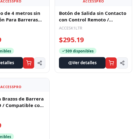
ACCESSPRO
ACCESSPRO
to de 4 metros sin
Botón de Salida sin Contacto
ón Para Barreras
con Control Remoto /
Iluminación LED / Distancia
ACCESK1LTR
de
9
$295.19
nibles
509 disponibles
etalles
Ver detalles
ACCESSPRO
a Brazos de Barrera
 / Compatible con
 Marcas De Braz
9
nibles