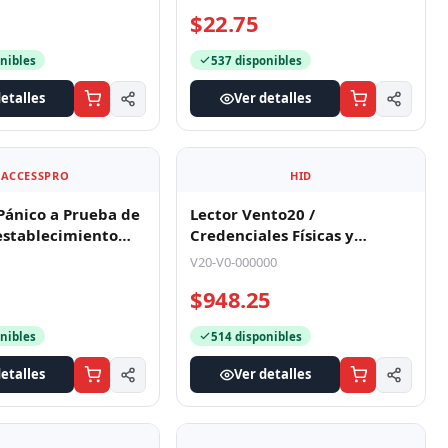
de alarm
$22.75
nibles
537 disponibles
etalles
Ver detalles
ACCESSPRO
HID
Pánico a Prueba de
Lector Vento20 /
establecimiento
Credenciales Físicas y
 / Tamaño
Móviles / Bluetooth® /
V20-V0-000000
o
Wiegand & OSDP /
$948.25
nibles
514 disponibles
etalles
Ver detalles