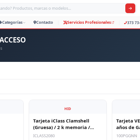
car productos, marcas o modelos
Productos
Categorías
Contacto
Servicio
 ACCESO
os
HID
Tarjeta iClass Clamshell
Tarjeta VE
(Gruesa) / 2 k memoria /
años de G
Garantía de por Vida
(imprimib
ICLASS2080
100PGGNN