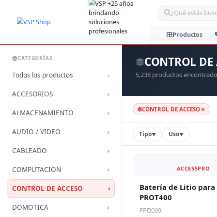
Bus
CONTROL DE
CATEGORÍAS
5,238 productos encontrad
Todos los productos
›
›
ACCESORIOS
×
CONTROL DE ACCESO
›
ALMACENAMIENTO
›
AUDIO / VIDEO
Tipo
Uso
▼
▼
›
CABLEADO
›
ACCESSPRO
COMPUTACION
Batería de Litio para
›
CONTROL DE ACCESO
PROT400
›
DOMOTICA
FPD009