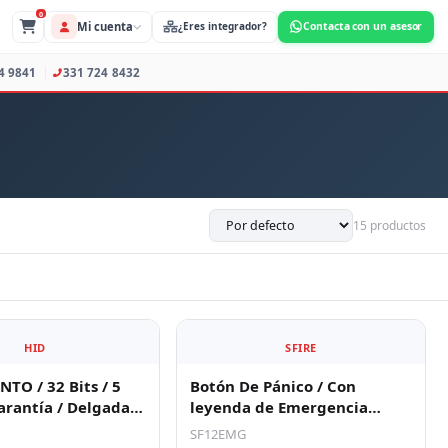
0
Mi cuenta
s Profesionales
373 734 9841
331 724 8432
15 productos
HID
SFIRE
NTO / 32 Bits / 5
Botón De Pánico / Con
arantía / Delgada
leyenda de Emergencia
le)
/Aplicaciones para Paneles
SF12EMG