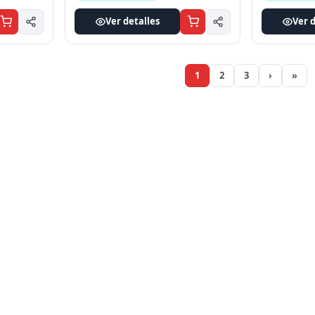
Ver detalles
Ver d
1
2
3
›
»