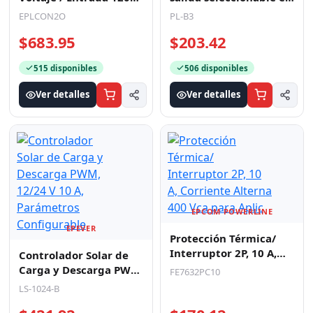
515 disponibles
506 disponibles
Ver detalles
Ver detalles
EPEVER
EPCOM POWERLINE
Controlador Solar de
Protección Térmica/
Carga y Descarga PWM,
Interruptor 2P, 10 A,
12/24 V 10 A,
Corriente Alterna 400
LS-1024-B
FE7632PC10
Parámetros
Vca para Aplic
$421.92
$170.12
Configurable
501 disponibles
501 disponibles
Ver detalles
Ver detalles
EPCOM POWERLINE
EPCOM POWERLINE
Adaptador de enchufe
Fuente de Poder
europea a americano,
Industrial Entrada: