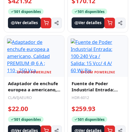
Calidad PREMIUM @ 6 A
100-240 Vca / Salida: 15
CLAVIJAEURO
HDR-6012
; 110 - 250 Vca
Vcc/ 4 A/ 60 W/ Rie
$22.00
$259.93
501 disponibles
501 disponibles
Ver detalles
Ver detalles
EPCOM POWERLINE
EPCOM POWERLINE
Cable para Baterías, 1
Batería CR123A de Litio
m, Negro, Calibre 2
3 V 1300 mAh (No
AWG con Terminales de
recargable)
CBL-AWG2-1B
CR123A
Ojo en Ambos Ex
$245.61
$60.27
501 disponibles
501 disponibles
Ver detalles
Ver detalles