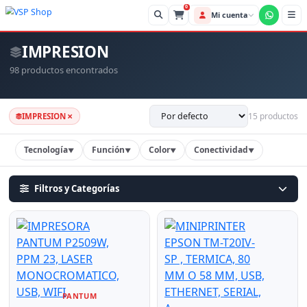
0
Mi cue
IMPRESION
98 productos encontrados
×
15 productos
IMPRESION
Tecnología
Función
Color
Conectividad
▼
▼
▼
▼
Filtros y Categorías
PANTUM