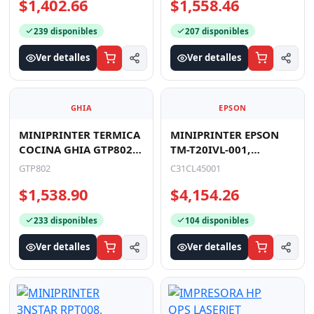
ETHERNET RED,
$1,402.66
$1,558.46
230MM/SEG, R
239 disponibles
207 disponibles
Ver detalles
Ver detalles
GHIA
EPSON
MINIPRINTER TERMICA
MINIPRINTER EPSON
COCINA GHIA GTP802 /
TM-T20IVL-001,
80 MM / ALARMA LUZ Y
TERMICA ,USB, SERIAL,
GTP802
C31CL45001
SONIDO / USB, ETHE
PARA RECIBOS, COLOR
$1,538.90
$4,154.26
NEGRA