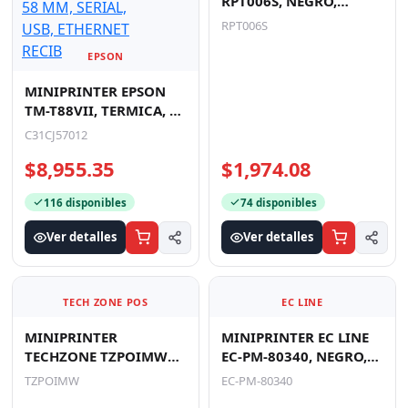
Ver detalles
Ver detalles
3NSTAR
EPSON
MINIPRINTER 3NSTAR
RPT006S, NEGRO,
MINIPRINTER EPSON
TERMICA, 80MM, USB,
TM-T88VII, TERMICA, 80
RPT006S
SERIAL, ETHERNET RED,
MM O 58 MM, SERIAL,
C31CJ57012
260
USB, ETHERNET RECIB
$8,955.35
$1,974.08
116 disponibles
74 disponibles
Ver detalles
Ver detalles