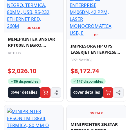
233 disponibles
104 disponibles
Ver detalles
Ver detalles
3NSTAR
HP
MINIPRINTER 3NSTAR
RPT008, NEGRO,
IMPRESORA HP OPS
TERMICA, 80MM, USB,
LASERJET ENTERPRISE
RPT008
RS-232, ETHERNET RED,
M406DN, 42 PPM, LASER
3PZ15A#BGJ
260M
MONOCROMATICA,
$2,026.10
$8,172.74
USB, E
86 disponibles
147 disponibles