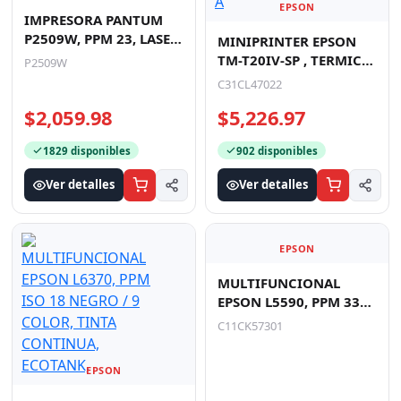
EPSON
IMPRESORA PANTUM
P2509W, PPM 23, LASER
MINIPRINTER EPSON
MONOCROMATICO,
TM-T20IV-SP , TERMICA,
P2509W
USB, WIFI
80 MM O 58 MM, USB,
C31CL47022
ETHERNET, SERIAL, A
$2,059.98
$5,226.97
1829 disponibles
902 disponibles
Ver detalles
Ver detalles
EPSON
EPSON