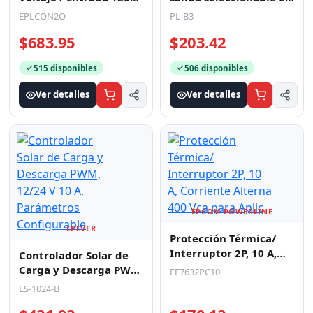
515 disponibles
506 disponibles
Ver detalles
Ver detalles
EPEVER
EPCOM POWERLINE
Controlador Solar de
Protección Térmica/
Carga y Descarga PWM,
Interruptor 2P, 10 A,
12/24 V 10 A,
Corriente Alterna 400
LS-1024-B
FE7632PC10
Parámetros
Vca para Aplic
$421.92
$170.12
Configurable
501 disponibles
501 disponibles
Ver detalles
Ver detalles
EPCOM POWERLINE
EPCOM POWERLINE
Adaptador de enchufe
Fuente de Poder
europea a americano,
Industrial Entrada: